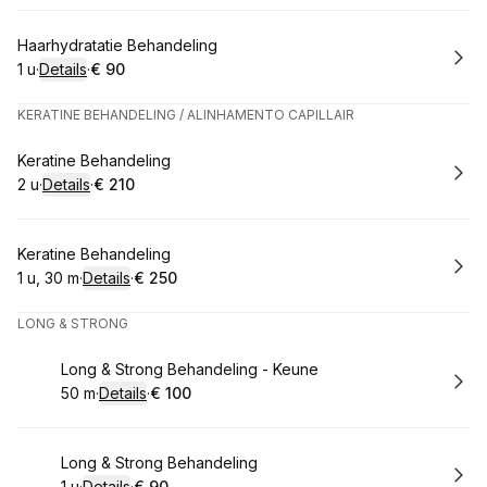
Boek
Haarhydratatie Behandeling
1 u
·
Details
·
€ 90
.
Duur
:
.
Prijs:
:
KERATINE BEHANDELING / ALINHAMENTO CAPILLAIR
Boek
Keratine Behandeling
2 u
·
Details
·
€ 210
.
Duur
:
.
Prijs:
:
Boek
Keratine Behandeling
1 u, 30 m
·
Details
·
€ 250
.
Duur
:
.
Prijs:
:
LONG & STRONG
Boek
Long & Strong Behandeling - Keune
50 m
·
Details
·
€ 100
.
Duur
:
.
Prijs:
:
Boek
Long & Strong Behandeling
1 u
·
Details
·
€ 90