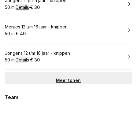
Boek
Jongens 1 t/m 11 jaar - knippen
50 m
·
Details
·
€ 30
.
Duur
:
.
Prijs:
:
Boek
Meisjes 12 t/m 16 jaar - knippen
50 m
·
€ 40
.
Duur
.
Prijs:
:
:
Boek
Jongens 12 t/m 16 jaar - knippen
50 m
·
Details
·
€ 30
.
Duur
:
.
Prijs:
:
Meer tonen
Team