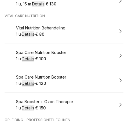
1 u, 15 m
·
Details
·
€ 130
.
Duur
:
.
Prijs:
:
VITAL CARE NUTRITION
Boek
Vital Nutrition Behandeling
1 u
·
Details
·
€ 80
.
Duur
:
.
Prijs:
:
Boek
Spa Care Nutrition Booster
1 u
·
Details
·
€ 100
.
Duur
:
.
Prijs:
:
Boek
Spa Care Nutrition Booster
1 u
·
Details
·
€ 120
.
Duur
:
.
Prijs:
:
Boek
Spa Booster + Ozon Therapie
1 u
·
Details
·
€ 150
.
Duur
:
.
Prijs:
:
OPLEIDING – PROFESSIONEEL FÖHNEN