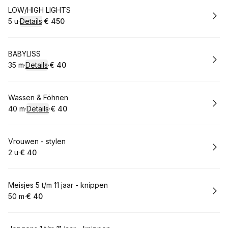
Boek
LOW/HIGH LIGHTS
5 u
·
Details
·
€ 450
.
Duur
:
.
Prijs:
:
Boek
BABYLISS
35 m
·
Details
·
€ 40
.
Duur
:
.
Prijs:
:
Boek
Wassen & Föhnen
40 m
·
Details
·
€ 40
.
Duur
:
.
Prijs:
:
Boek
Vrouwen - stylen
2 u
·
€ 40
.
Duur
.
Prijs:
:
:
Boek
Meisjes 5 t/m 11 jaar - knippen
50 m
·
€ 40
.
Duur
.
Prijs:
:
: