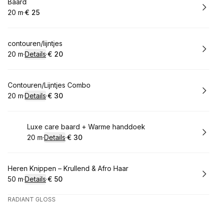
Boek
Baard
20 m
·
€ 25
.
Duur
.
Prijs:
:
:
Boek
contouren/lijntjes
20 m
·
Details
·
€ 20
.
Duur
:
.
Prijs:
:
Boek
Contouren/Lijntjes Combo
20 m
·
Details
·
€ 30
.
Duur
:
.
Prijs:
:
Boek
Luxe care baard + Warme handdoek
20 m
·
Details
·
€ 30
.
Duur
:
.
Prijs:
:
Boek
Heren Knippen – Krullend & Afro Haar
50 m
·
Details
·
€ 50
.
Duur
:
.
Prijs:
:
RADIANT GLOSS