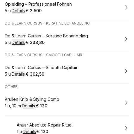
Boek
Opleiding – Professioneel Föhnen
5 u
·
Details
·
€ 3.500
.
Duur
:
.
Prijs:
:
DO & LEARN CURSUS – KERATINE BEHANDELING
Boek
Do & Learn Cursus – Keratine Behandeling
5 u
·
Details
·
€ 338,80
.
Duur
:
.
Prijs:
:
DO & LEARN CURSUS – SMOOTH CAPILLAIR
Boek
Do & Learn Cursus – Smooth Capillair
5 u
·
Details
·
€ 302,50
.
Duur
:
.
Prijs:
:
OTHER
Boek
Krullen Knip & Styling Comb
1 u, 10 m
·
Details
·
€ 120
.
Duur
:
.
Prijs:
:
Boek
Anuar Absolute Repair Ritual
1 u
·
Details
·
€ 130