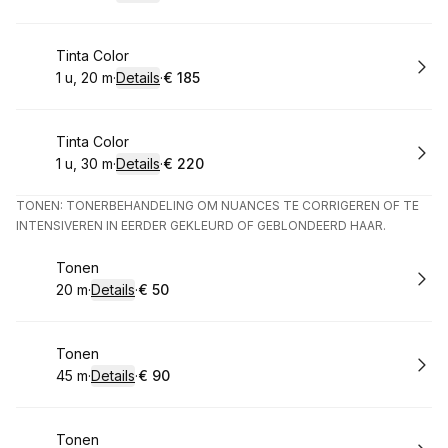
.
Duur
:
.
Prijs:
:
Boek
Tinta Color
1 u, 20 m
·
Details
·
€ 185
.
Duur
:
.
Prijs:
:
Boek
Tinta Color
1 u, 30 m
·
Details
·
€ 220
.
Duur
:
.
Prijs:
:
TONEN: TONERBEHANDELING OM NUANCES TE CORRIGEREN OF TE
INTENSIVEREN IN EERDER GEKLEURD OF GEBLONDEERD HAAR.
Boek
Tonen
20 m
·
Details
·
€ 50
.
Duur
:
.
Prijs:
:
Boek
Tonen
45 m
·
Details
·
€ 90
.
Duur
:
.
Prijs:
:
Boek
Tonen