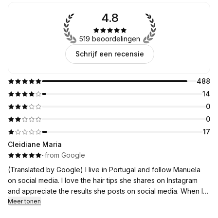
4.8
519 beoordelingen
Schrijf een recensie
488
14
0
0
17
Cleidiane Maria
·
·
from Google
(Translated by Google) I live in Portugal and follow Manuela
on social media. I love the hair tips she shares on Instagram
and appreciate the results she posts on social media. When I
visit the Netherlands, I will visit her salon.
Meer tonen
Today I had the pleasure of experiencing Manu's work and