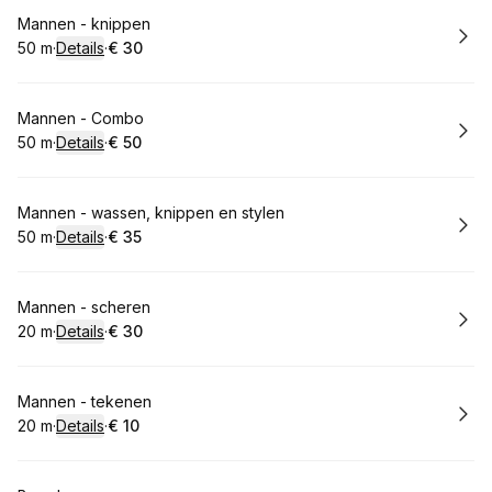
Boek
Mannen - knippen
50 m
·
Details
·
€ 30
.
Duur
:
.
Prijs:
:
Boek
Mannen - Combo
50 m
·
Details
·
€ 50
.
Duur
:
.
Prijs:
:
Boek
Mannen - wassen, knippen en stylen
50 m
·
Details
·
€ 35
.
Duur
:
.
Prijs:
:
Boek
Mannen - scheren
20 m
·
Details
·
€ 30
.
Duur
:
.
Prijs:
:
Boek
Mannen - tekenen
20 m
·
Details
·
€ 10
.
Duur
:
.
Prijs:
: