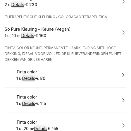
2 u
·
Details
·
€ 230
.
Duur
:
.
Prijs:
:
THERAPEUTISCHE KLEURING / COLORAÇÃO TERAPÊUTICA
Boek
So Pure Kleuring – Keune (Vegan)
1 u, 10 m
·
Details
·
€ 160
.
Duur
:
.
Prijs:
:
TINTA COLOR KEUNE: PERMANENTE HAARKLEURING MET HOGE
DEKKING, IDEAAL VOOR VOLLEDIGE KLEURVERANDERINGEN EN HET
DEKKEN VAN GRIJZE HAREN.
Boek
Tinta color
1 u
·
Details
·
€ 80
.
Duur
:
.
Prijs:
:
Boek
Tinta color
1 u
·
Details
·
€ 115
.
Duur
:
.
Prijs:
:
Boek
Tinta color
1 u, 20 m
·
Details
·
€ 155