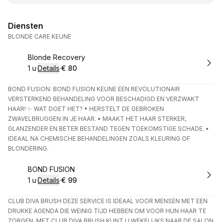
Diensten
BLONDE CARE KEUNE
Boek
Blonde Recovery
1 u
·
Details
·
€ 80
.
Duur
:
.
Prijs:
:
BOND FUSION: BOND FUSION KEUNE EEN REVOLUTIONAIR
VERSTERKEND BEHANDELING VOOR BESCHADIGD EN VERZWAKT
HAAR! ✨ WAT DOET HET? • HERSTELT DE GEBROKEN
ZWAVELBRUGGEN IN JE HAAR. • MAAKT HET HAAR STERKER,
GLANZENDER EN BETER BESTAND TEGEN TOEKOMSTIGE SCHADE. •
IDEAAL NA CHEMISCHE BEHANDELINGEN ZOALS KLEURING OF
BLONDERING.
Boek
BOND FUSION
1 u
·
Details
·
€ 99
.
Duur
:
.
Prijs:
:
CLUB DIVA BRUSH DEZE SERVICE IS IDEAAL VOOR MENSEN MET EEN
DRUKKE AGENDA DIE WEINIG TIJD HEBBEN OM VOOR HUN HAAR TE
ZORGEN. MET CLUB DIVA BRUSH KUNT U WEKELIJKS NAAR DE SALON