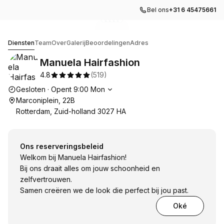
Bel ons
+31 6 45475661
Ga naar galerijafbeelding
Ga naar galerijafbeelding
Ga naar galerijafbeelding
Ga naar galerijafbeelding
Ga naar galerijafbeelding
1
2
3
4
5
Manuela Hairfashion
Diensten
Team
Over
Galerij
Beoordelingen
Adres
Manuela Hairfashion
4.8
(
519
)
Openingstijden
Gesloten
·
Opent
9:00
Mon
Marconiplein, 22B
Rotterdam, Zuid-holland 3027 HA
Ons reserveringsbeleid
Welkom bij Manuela Hairfashion!
Bij ons draait alles om jouw schoonheid en
zelfvertrouwen.
Samen creëren we de look die perfect bij jou past.
Oké