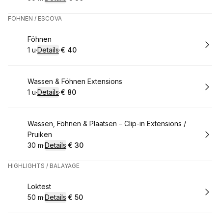
.
Duur
:
.
Prijs:
:
FÖHNEN / ESCOVA
Boek
Föhnen
1 u
·
Details
·
€ 40
.
Duur
:
.
Prijs:
:
Boek
Wassen & Föhnen Extensions
1 u
·
Details
·
€ 80
.
Duur
:
.
Prijs:
:
Boek
Wassen, Föhnen & Plaatsen – Clip-in Extensions /
Pruiken
30 m
·
Details
·
€ 30
.
Duur
:
.
Prijs:
:
HIGHLIGHTS / BALAYAGE
Boek
Loktest
50 m
·
Details
·
€ 50
.
Duur
:
.
Prijs:
: