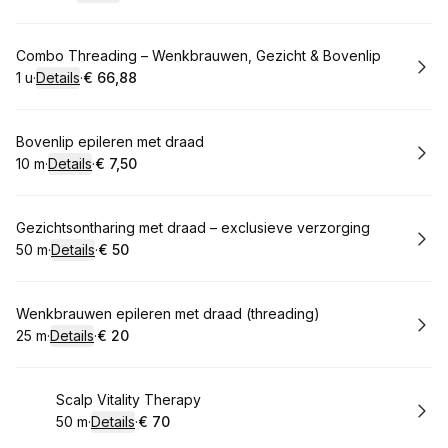
.
Duur
:
.
Prijs:
:
Boek
Combo Threading – Wenkbrauwen, Gezicht & Bovenlip
1 u
·
Details
·
€ 66,88
.
Duur
:
.
Prijs:
:
Boek
Bovenlip epileren met draad
10 m
·
Details
·
€ 7,50
.
Duur
:
.
Prijs:
:
Boek
Gezichtsontharing met draad – exclusieve verzorging
50 m
·
Details
·
€ 50
.
Duur
:
.
Prijs:
:
Boek
Wenkbrauwen epileren met draad (threading)
25 m
·
Details
·
€ 20
.
Duur
:
.
Prijs:
:
Boek
Scalp Vitality Therapy
50 m
·
Details
·
€ 70
.
Duur
:
.
Prijs:
: