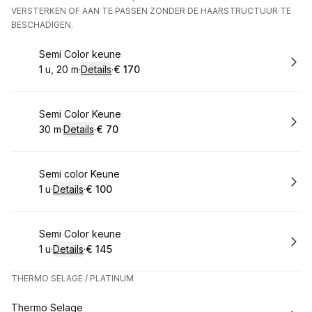
VERSTERKEN OF AAN TE PASSEN ZONDER DE HAARSTRUCTUUR TE
BESCHADIGEN.
Boek
Semi Color keune
1 u, 20 m
·
Details
·
€ 170
.
Duur
:
.
Prijs:
:
Boek
Semi Color Keune
30 m
·
Details
·
€ 70
.
Duur
:
.
Prijs:
:
Boek
Semi color Keune
1 u
·
Details
·
€ 100
.
Duur
:
.
Prijs:
:
Boek
Semi Color keune
1 u
·
Details
·
€ 145
.
Duur
:
.
Prijs:
:
THERMO SELAGE / PLATINUM
Boek
Thermo Selage