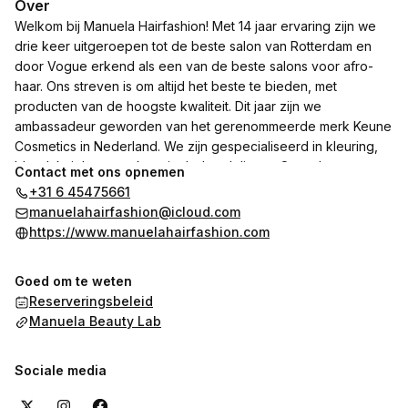
Over
Welkom bij Manuela Hairfashion! Met 14 jaar ervaring zijn we
drie keer uitgeroepen tot de beste salon van Rotterdam en
door Vogue erkend als een van de beste salons voor afro-
haar. Ons streven is om altijd het beste te bieden, met
producten van de hoogste kwaliteit. Dit jaar zijn we
ambassadeur geworden van het gerenommeerde merk Keune
Cosmetics in Nederland. We zijn gespecialiseerd in kleuring,
blond, knipbeurten, keratinebehandelingen,Smooth
Contact met ons opnemen
Treatment, haarverzorging, barbering en harsen. Bezoek ons
+31 6 45475661
op Marconiplein 22B, bij het metrostation, en ontdek ons werk.
manuelahairfashion@icloud.com
https://www.manuelahairfashion.com
Belangrijke Mededeling
Goed om te weten
Wij informeren u dat de behandeling voor islamitische
Reserveringsbeleid
vrouwen uitsluitend op maandag plaatsvindt. Deze regeling is
Manuela Beauty Lab
met respect en zorg opgesteld om een besloten en
comfortabele omgeving te garanderen, geheel in lijn met de
culturele en religieuze wensen.
Sociale media
Dank voor uw begrip. Wij staan klaar voor het inplannen van
uw afspraak.