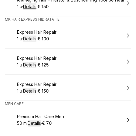
Boek
1 u
·
Details
·
€ 150
.
Duur
:
.
Prijs:
:
MK HAIR EXPRESS HIDRATATIE
Boek
Express Hair Repair
1 u
·
Details
·
€ 100
.
Duur
:
.
Prijs:
:
Boek
Express Hair Repair
1 u
·
Details
·
€ 125
.
Duur
:
.
Prijs:
:
Boek
Express Hair Repair
1 u
·
Details
·
€ 150
.
Duur
:
.
Prijs:
:
MEN CARE
Boek
Premium Hair Care Men
50 m
·
Details
·
€ 70
.
Duur
:
.
Prijs:
: