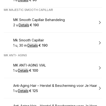
.
Duur
:
.
Prijs:
:
MK MAJESTIC SMOOTH CAPILLAIR
Boek
MK Smooth Capillair Behandeling
2 u
·
Details
·
€ 190
.
Duur
:
.
Prijs:
:
Boek
Mk Smooth Capillair
1 u, 30 m
·
Details
·
€ 190
.
Duur
:
.
Prijs:
:
MK ANTI- AGING
Boek
MK ANTI-AGING VIAL
1 u
·
Details
·
€ 100
.
Duur
:
.
Prijs:
:
Boek
Anti-Aging Hair – Herstel & Bescherming voor Je Haar
1 u
·
Details
·
€ 125
.
Duur
:
.
Prijs:
:
Anti-Aging Hair – Herstel & Bescherming voor Je Haar