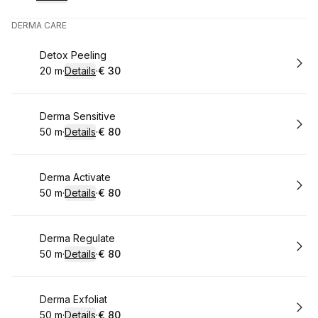
.
Duur
:
.
Prijs:
:
DERMA CARE
Boek
Detox Peeling
20 m
·
Details
·
€ 30
.
Duur
:
.
Prijs:
:
Boek
Derma Sensitive
50 m
·
Details
·
€ 80
.
Duur
:
.
Prijs:
:
Boek
Derma Activate
50 m
·
Details
·
€ 80
.
Duur
:
.
Prijs:
:
Boek
Derma Regulate
50 m
·
Details
·
€ 80
.
Duur
:
.
Prijs:
:
Boek
Derma Exfoliat
50 m
·
Details
·
€ 80