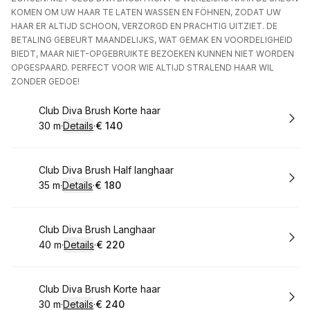
KOMEN OM UW HAAR TE LATEN WASSEN EN FÖHNEN, ZODAT UW
HAAR ER ALTIJD SCHOON, VERZORGD EN PRACHTIG UITZIET. DE
BETALING GEBEURT MAANDELIJKS, WAT GEMAK EN VOORDELIGHEID
BIEDT, MAAR NIET-OPGEBRUIKTE BEZOEKEN KUNNEN NIET WORDEN
OPGESPAARD. PERFECT VOOR WIE ALTIJD STRALEND HAAR WIL
ZONDER GEDOE!
Boek
Club Diva Brush Korte haar
30 m
·
Details
·
€ 140
.
Duur
:
.
Prijs:
:
Boek
Club Diva Brush Half langhaar
35 m
·
Details
·
€ 180
.
Duur
:
.
Prijs:
:
Boek
Club Diva Brush Langhaar
40 m
·
Details
·
€ 220
.
Duur
:
.
Prijs:
:
Boek
Club Diva Brush Korte haar
30 m
·
Details
·
€ 240