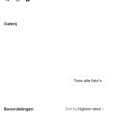
Galerij
Toon alle foto's
,
Highest rated
Sort
Beoordelingen
Sort by
:
Highest rated