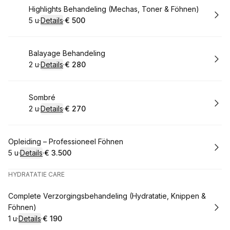
Boek
Highlights Behandeling (Mechas, Toner & Föhnen)
5 u
·
Details
·
€ 500
.
Duur
:
.
Prijs:
:
Boek
Balayage Behandeling
2 u
·
Details
·
€ 280
.
Duur
:
.
Prijs:
:
Boek
Sombré
2 u
·
Details
·
€ 270
.
Duur
:
.
Prijs:
:
Boek
Opleiding – Professioneel Föhnen
5 u
·
Details
·
€ 3.500
.
Duur
:
.
Prijs:
:
HYDRATATIE CARE
Boek
Complete Verzorgingsbehandeling (Hydratatie, Knippen &
Föhnen)
1 u
·
Details
·
€ 190
.
Duur
:
.
Prijs:
: