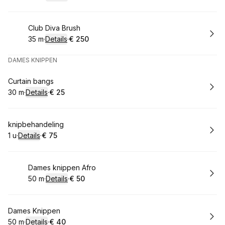
.
Duur
:
.
Prijs:
:
Boek
Club Diva Brush
35 m
·
Details
·
€ 250
.
Duur
:
.
Prijs:
:
DAMES KNIPPEN
Boek
Curtain bangs
30 m
·
Details
·
€ 25
.
Duur
:
.
Prijs:
:
Boek
knipbehandeling
1 u
·
Details
·
€ 75
.
Duur
:
.
Prijs:
:
Boek
Dames knippen Afro
50 m
·
Details
·
€ 50
.
Duur
:
.
Prijs:
:
Boek
Dames Knippen
50 m
·
Details
·
€ 40