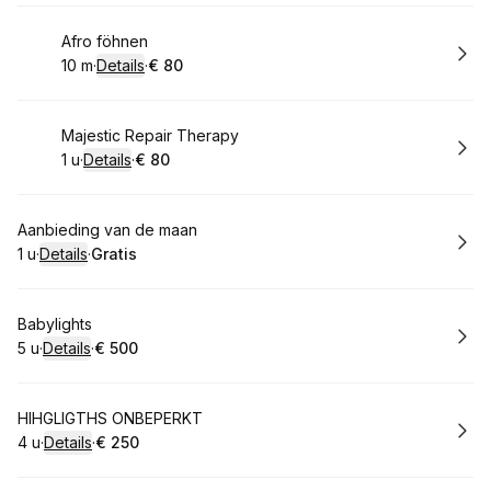
Boek
Afro föhnen
10 m
·
Details
·
€ 80
.
Duur
:
.
Prijs:
:
Boek
Majestic Repair Therapy
1 u
·
Details
·
€ 80
.
Duur
:
.
Prijs:
:
Boek
Aanbieding van de maan
1 u
·
Details
·
Gratis
.
Duur
:
.
Prijs:
:
Boek
Babylights
5 u
·
Details
·
€ 500
.
Duur
:
.
Prijs:
:
Boek
HIHGLIGTHS ONBEPERKT
4 u
·
Details
·
€ 250
.
Duur
:
.
Prijs:
: