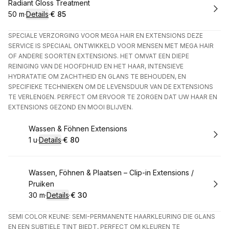
Boek
Radiant Gloss Treatment
50 m
·
Details
·
€ 85
.
Duur
:
.
Prijs:
:
SPECIALE VERZORGING VOOR MEGA HAIR EN EXTENSIONS DEZE
SERVICE IS SPECIAAL ONTWIKKELD VOOR MENSEN MET MEGA HAIR
OF ANDERE SOORTEN EXTENSIONS. HET OMVAT EEN DIEPE
REINIGING VAN DE HOOFDHUID EN HET HAAR, INTENSIEVE
HYDRATATIE OM ZACHTHEID EN GLANS TE BEHOUDEN, EN
SPECIFIEKE TECHNIEKEN OM DE LEVENSDUUR VAN DE EXTENSIONS
TE VERLENGEN. PERFECT OM ERVOOR TE ZORGEN DAT UW HAAR EN
EXTENSIONS GEZOND EN MOOI BLIJVEN.
Boek
Wassen & Föhnen Extensions
1 u
·
Details
·
€ 80
.
Duur
:
.
Prijs:
:
Boek
Wassen, Föhnen & Plaatsen – Clip-in Extensions /
Pruiken
30 m
·
Details
·
€ 30
.
Duur
:
.
Prijs:
:
SEMI COLOR KEUNE: SEMI-PERMANENTE HAARKLEURING DIE GLANS
EN EEN SUBTIELE TINT BIEDT, PERFECT OM KLEUREN TE